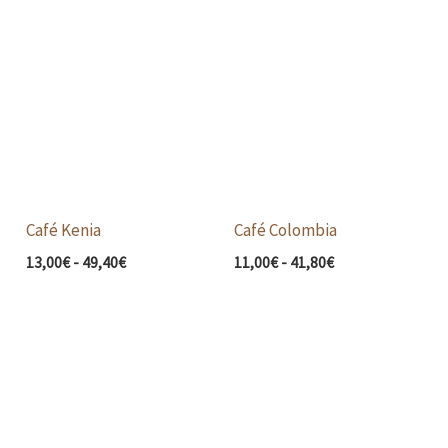
Rango
Rango
de
de
precios:
precios:
desde
desde
13,00€
11,00€
hasta
hasta
49,40€
41,80€
Café Kenia
Café Colombia
13,00
€
-
49,40
€
11,00
€
-
41,80
€
Rango
Rango
de
de
precios:
precios:
desde
desde
12,00€
11,00€
hasta
hasta
45,60€
41,80€