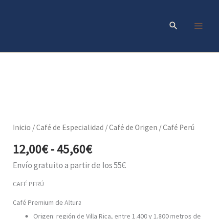
Ir
al
Buscar
contenido
Rango
Café
Perú
de
cantidad
precios:
Inicio
/
Café de Especialidad
/
Café de Origen
/ Café Perú
desde
12,00
€
-
45,60
€
12,00€
hasta
Envío gratuito a partir de los 55Є
45,60€
CAFÉ PERÚ
Café Premium de Altura
Origen: región de Villa Rica, entre 1.400 y 1.800 metros de