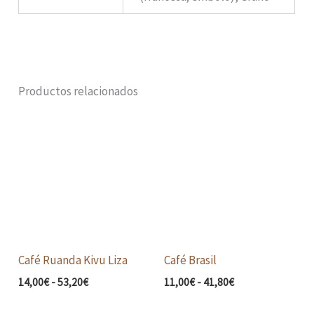
Productos relacionados
Rango
Rango
de
de
precios:
precios:
desde
desde
14,00€
11,00€
hasta
hasta
53,20€
41,80€
Café Ruanda Kivu Liza
Café Brasil
14,00
€
-
53,20
€
11,00
€
-
41,80
€