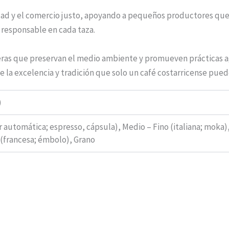
d y el comercio justo, apoyando a pequeños productores que t
y responsable en cada taza.
ras que preservan el medio ambiente y promueven prácticas ag
ve la excelencia y tradición que solo un café costarricense pued
)
r automática; espresso, cápsula), Medio – Fino (italiana; moka),
(francesa; émbolo), Grano
Rango
Ra