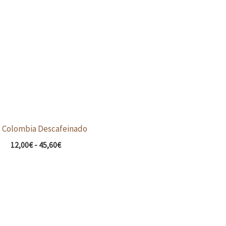
desde
12,00€
hasta
45,60€
é Colombia Descafeinado
12,00
€
-
45,60
€