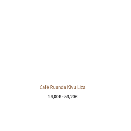
de
precios:
desde
14,00€
hasta
53,20€
Café Ruanda Kivu Liza
14,00
€
-
53,20
€
Rango
de
precios: