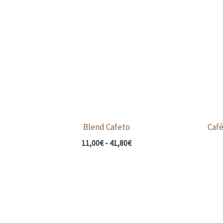
desde
11,00€
hasta
41,80€
Blend Cafeto
Caf
11,00
€
-
41,80
€