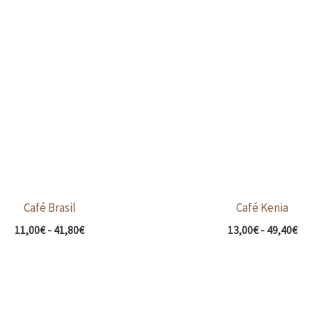
de
de
precios:
pre
desde
de
11,00€
13,
hasta
has
41,80€
49,
Café Brasil
Café Kenia
11,00
€
-
41,80
€
13,00
€
-
49,40
€
Rango
de
precios: