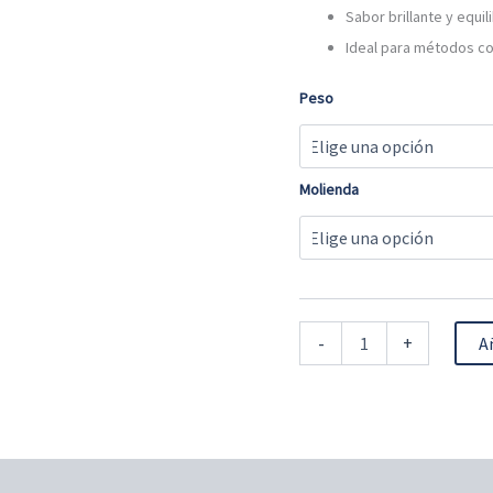
Sabor brillante y equil
Ideal para métodos c
Peso
Molienda
-
+
A