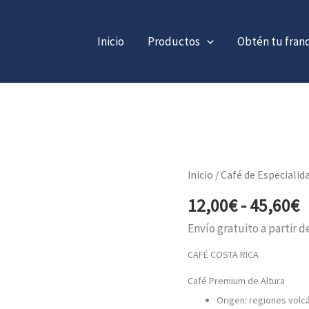
Inicio
Productos
Obtén tu fran
R
Café
Inicio
/
Café de Especialid
Costa
d
Rica
12,00
€
-
45,60
€
p
cantidad
Envío gratuito a partir d
d
1
CAFÉ COSTA RICA
h
Café Premium de Altura
4
Origen: regiones volcá