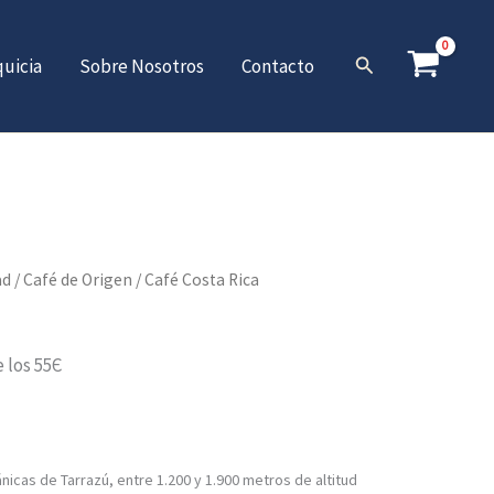
Buscar
quicia
Sobre Nosotros
Contacto
ango
ad
/
Café de Origen
/ Café Costa Rica
e
recios:
e los 55Є
esde
2,00€
asta
5,60€
nicas de Tarrazú, entre 1.200 y 1.900 metros de altitud