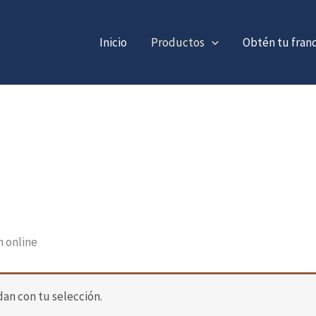
Inicio
Productos
Obtén tu fran
h online
an con tu selección.