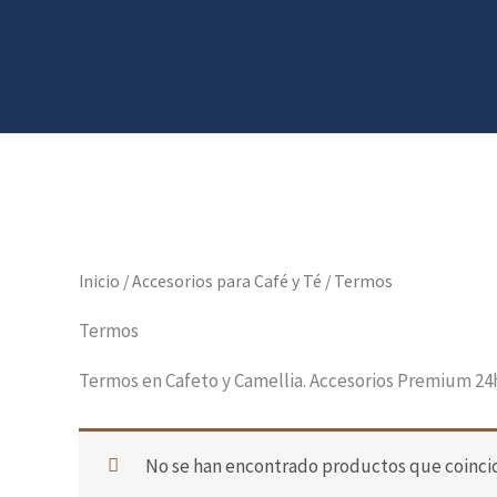
Ir
al
contenido
Inicio
/
Accesorios para Café y Té
/ Termos
Termos
Termos en Cafeto y Camellia. Accesorios Premium 24
No se han encontrado productos que coincid