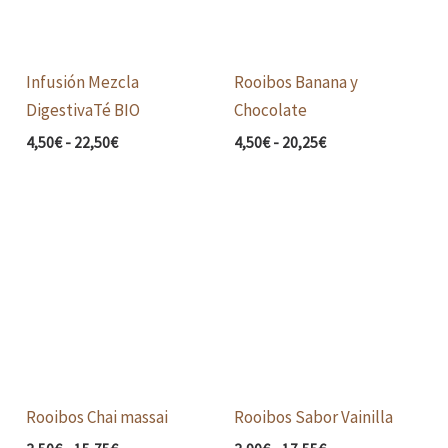
Infusión Mezcla
Rooibos Banana y
DigestivaTé BIO
Chocolate
4,50
€
-
22,50
€
4,50
€
-
20,25
€
Rango
Rango
de
de
precios:
precios:
desde
desde
3,50€
3,90€
hasta
hasta
15,75€
17,55€
Rooibos Chai massai
Rooibos Sabor Vainilla