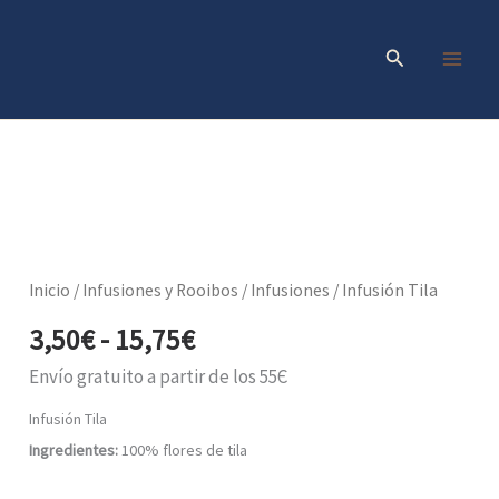
Ir
al
Buscar
contenido
Rango
Infusión
Tila
de
cantidad
precios:
Inicio
/
Infusiones y Rooibos
/
Infusiones
/ Infusión Tila
desde
3,50
€
-
15,75
€
3,50€
hasta
Envío gratuito a partir de los 55Є
15,75€
Infusión Tila
Ingredientes:
100% flores de tila