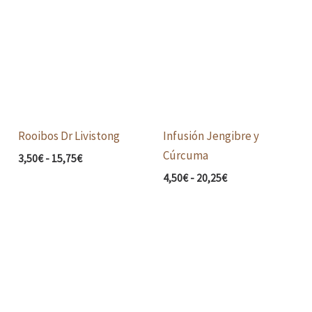
de
de
precios:
precios:
desde
desde
3,50€
4,50€
hasta
hasta
15,75€
20,25€
Rooibos Dr Livistong
Infusión Jengibre y
Cúrcuma
3,50
€
-
15,75
€
4,50
€
-
20,25
€
Rango
Rango
de
de
precios:
precios:
desde
desde
4,50€
4,50€
hasta
hasta
22,50€
20,25€