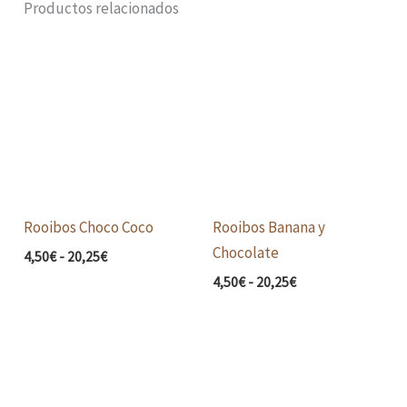
Productos relacionados
Rango
Rango
de
de
precios:
precios:
desde
desde
4,50€
4,50€
hasta
hasta
20,25€
20,25€
Rooibos Choco Coco
Rooibos Banana y
Chocolate
4,50
€
-
20,25
€
4,50
€
-
20,25
€
Rango
Rango
de
de
precios:
precios:
desde
desde