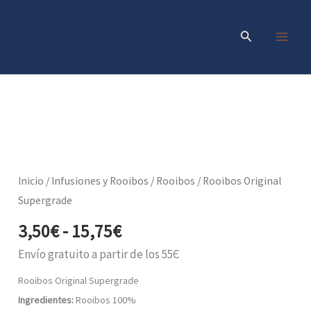
Ir
al
Buscar
contenido
Rango
Rooibos
Original
de
Supergrade
precios:
cantidad
Inicio
/
Infusiones y Rooibos
/
Rooibos
/ Rooibos Original
desde
Supergrade
3,50€
3,50
€
-
15,75
€
hasta
15,75€
Envío gratuito a partir de los 55Є
Rooibos Original Supergrade
Ingredientes:
Rooibos 100%