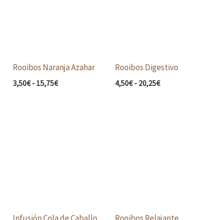
3,50€
4,50€
hasta
hasta
15,75€
20,25€
Rooibos Naranja Azahar
Rooibos Digestivo
3,50
€
-
15,75
€
4,50
€
-
20,25
€
Rango
Rango
de
de
precios:
precios:
desde
desde
3,50€
3,90€
hasta
hasta
15,75€
17,55€
Infusión Cola de Caballo
Rooibos Relajante