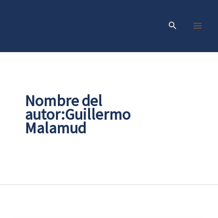
Ir
al
Buscar
contenido
Nombre del
autor:Guillermo
Malamud