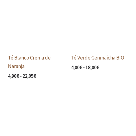
de
de
precios:
precios:
desde
desde
4,90€
4,00€
hasta
hasta
22,05€
18,00€
Té Blanco Crema de
Té Verde Genmaicha BIO
Naranja
4,00
€
-
18,00
€
4,90
€
-
22,05
€
Rango
Rango
de
de
precios:
precios:
desde
desde
3,90€
3,20€
hasta
hasta
17,55€
14,40€