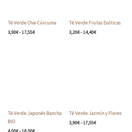
Té Verde Chai Cúrcuma
Té Verde Frutas Exóticas
3,90
€
-
17,55
€
3,20
€
-
14,40
€
Rango
Rango
de
de
precios:
precios:
desde
desde
4,00€
3,90€
hasta
hasta
18,00€
17,55€
Té Verde Japonés Bancha
Té Verde Jazmín y Flores
BIO
3,90
€
-
17,55
€
4,00
€
-
18,00
€