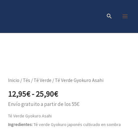
Ir
al
Buscar
contenido
Rango
Té
Verde
de
Gyokuro
precios:
Asahi
Inicio
/
Tés
/
Té Verde
/ Té Verde Gyokuro Asahi
cantidad
desde
12,95
€
-
25,90
€
12,95€
hasta
Envío gratuito a partir de los 55Є
25,90€
Té Verde Gyokuro Asahi
Ingredientes:
Té verde Gyokuro japonés cultivado en sombra