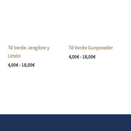
desde
desde
4,00€
4,00€
hasta
hasta
18,00€
18,00€
Té Verde Jengibre y
Té Verde Gunpowder
Limón
4,00
€
-
18,00
€
4,00
€
-
18,00
€