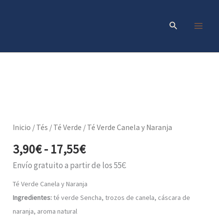
Ir
al
Buscar
contenido
Rango
Té
Verde
de
Canela
precios:
y
Inicio
/
Tés
/
Té Verde
/ Té Verde Canela y Naranja
Naranja
desde
cantidad
3,90
€
-
17,55
€
3,90€
hasta
Envío gratuito a partir de los 55Є
17,55€
Té Verde Canela y Naranja
Ingredientes:
té verde Sencha, trozos de canela, cáscara de
naranja, aroma natural