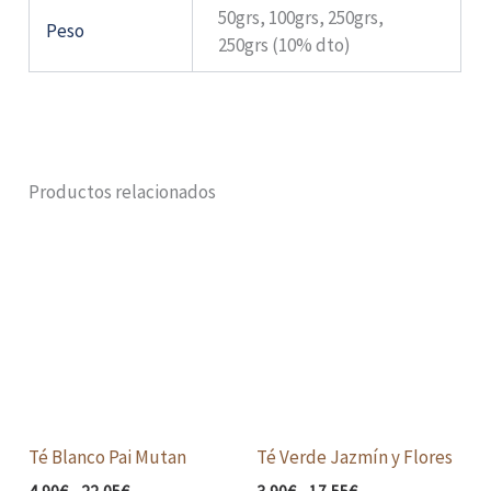
50grs, 100grs, 250grs,
Peso
250grs (10% dto)
Productos relacionados
Rango
Rango
de
de
precios:
precios:
desde
desde
4,90€
3,90€
hasta
hasta
22,05€
17,55€
Té Blanco Pai Mutan
Té Verde Jazmín y Flores