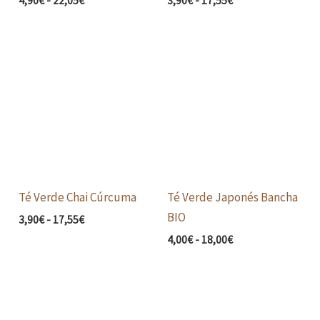
4,90
€
-
22,05
€
3,90
€
-
17,55
€
Rango
Rango
de
de
precios:
precios:
desde
desde
3,90€
4,00€
hasta
hasta
17,55€
18,00€
Té Verde Chai Cúrcuma
Té Verde Japonés Bancha
BIO
3,90
€
-
17,55
€
4,00
€
-
18,00
€
Rango
Rango
de
de
precios:
precios: