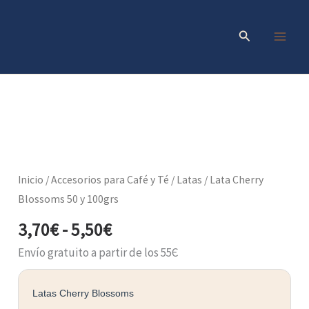
Ir
al
Buscar
contenido
Rango
Lata
Cherry
de
Blossoms
precios:
50
Inicio
/
Accesorios para Café y Té
/
Latas
/ Lata Cherry
y
desde
Blossoms 50 y 100grs
100grs
3,70€
cantidad
3,70
€
-
5,50
€
hasta
5,50€
Envío gratuito a partir de los 55Є
Latas Cherry Blossoms