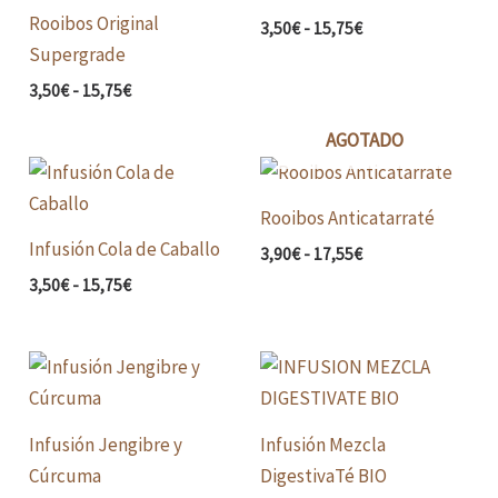
desde
desde
Rooibos Original
3,50€
3,50€
3,50
€
-
15,75
€
hasta
hasta
Supergrade
15,75€
15,75€
3,50
€
-
15,75
€
AGOTADO
Rango
Rango
de
de
precios:
precios:
Rooibos Anticatarraté
desde
desde
Infusión Cola de Caballo
3,50€
3,90€
3,90
€
-
17,55
€
hasta
hasta
3,50
€
-
15,75
€
15,75€
17,55€
Rango
Rango
de
de
precios:
precios:
desde
desde
Infusión Jengibre y
Infusión Mezcla
4,50€
4,50€
hasta
hasta
Cúrcuma
DigestivaTé BIO
20,25€
22,50€