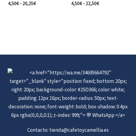
4,50
€
-
20,25
€
4,50
€
-
22,50
€
Contacto:
tienda@cafetoycamellia.es