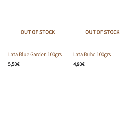
OUT OF STOCK
OUT OF STOCK
Lata Blue Garden 100grs
Lata Buho 100grs
5,50
€
4,90
€
Price
range:
3,70€
through
5,50€