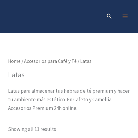
Skip
to
Search
content
Home
/
Accesorios para Café y Té
/ Latas
Latas
Latas para almacenar tus hebras de té premium y hacer
tu ambiente más estético. En Cafeto y Camellia.
Accesorios Premium 24h online.
Showing all 11 results