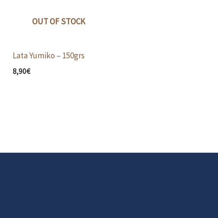
OUT OF STOCK
Lata Yumiko – 150grs
8,90
€