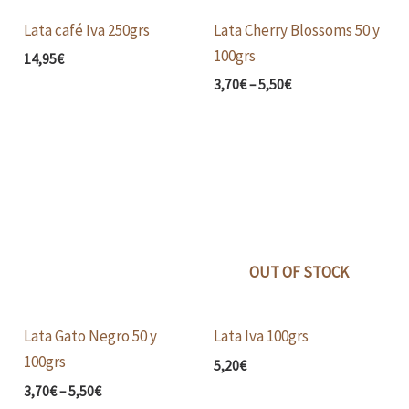
Lata café Iva 250grs
Lata Cherry Blossoms 50 y
100grs
14,95
€
3,70
€
–
5,50
€
Price
range:
3,70€
through
5,50€
OUT OF STOCK
Lata Gato Negro 50 y
Lata Iva 100grs
100grs
5,20
€
3,70
€
–
5,50
€